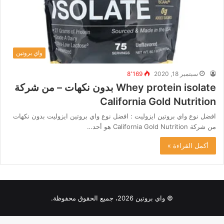
واي بروتين
سبتمبر 18, 2020
8٬169
Whey protein isolate بدون نكهات – من شركة
California Gold Nutrition
افضل نوع واي بروتين ايزوليت : افضل نوع واي بروتين ايزوليت بدون نكهات
من شركة California Gold Nutrition هو أحد…
أكمل القراءة »
© واي بروتين 2026، جميع الحقوق محفوظة.