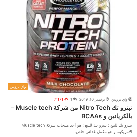
واي بروتين
واي بروتين
نوفمبر 10, 2019
1
7٬171
نيترو تك Nitro Tech من شركة Muscle tech –
بالكرياتين و BCAAs
نيترو تك للبيع : نيترو تك للبيع : هو أحد منتجات شركة Muscle tech
الأمريكية، و هو مكمل غذائي خاص…