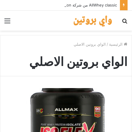
AllWhey classic من شركة AllMax nutrition
بحث
الق
عن
الرئيسية
/
الواي بروتين الاصلي
الواي بروتين الاصلي