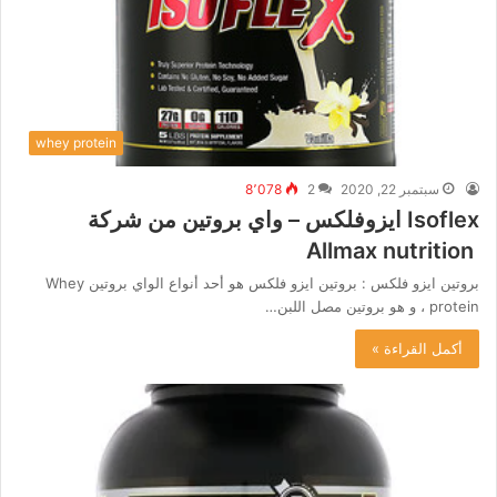
whey protein
سبتمبر 22, 2020
2
8٬078
Isoflex ايزوفلكس – واي بروتين من شركة
Allmax nutrition
بروتين ايزو فلكس : بروتين ايزو فلكس هو أحد أنواع الواي بروتين Whey
protein ، و هو بروتين مصل اللبن…
أكمل القراءة »