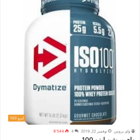
ايزو 100
واي بروتين
نوفمبر 22, 2019
4
8٬544
واي بروتين ايزو 100