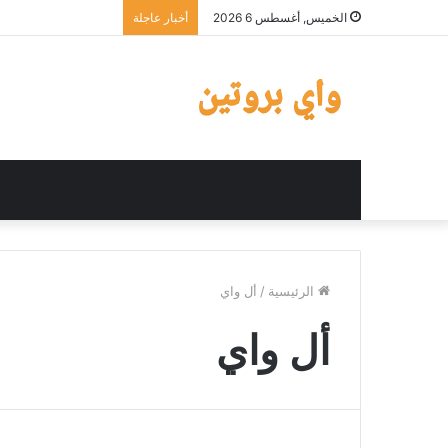
AllWhey classic من شركة AllMax nutrition
الخميس, أغسطس 6 2026
أخبار عاجلة
الرئيسية
/
أل واي
أل واي