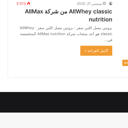
سبتمبر 21, 2020
5٬573
AllWhey classic من شركة AllMax
nutrition
بروتين مصل اللبن سعر : بروتين مصل اللبن سعر : AllWhey
classic هو أحد منتجات شركة AllMax nutrition المتخصصة
في…
أكمل القراءة »
wh