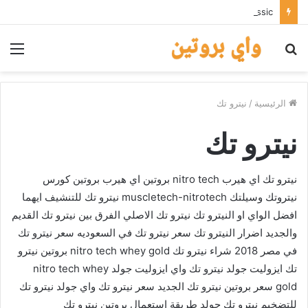
AllWhey classic من شركة AllMax nutrition
بحث
الق
عن
الرئيسية
/
نيترو تك
نيترو تك
نيترو تك اي هيرب nitro tech بروتين اي هيرب بروتين كورس
نيتروتك وسيلتك muscletech-nitrotech نيترو تك للتنشيف ايهما
افضل الواي او النيترو تك نيترو تك الاصلي الفرق بين نيترو تك القديم
والجديد اضرار النيترو تك سعر نيترو تك في السعوديه سعر نيترو تك
في مصر 2018 شراء نيترو تك nitro tech whey gold بروتين نيترو
تك ايزوليت جولد نيترو تك واي ايزوليت جولد nitro tech whey
gold سعر بروتين نيترو تك الجديد سعر نيترو تك واي جولد نيترو تك
للتضخيم نيترو تك جولد طريقة استعمال بروتين نيترو تك